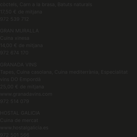
còctels, Carn a la brasa, Batuts naturals
17,50 € de mitjana
972 539 712
GRAN MURALLA
Cuina xinesa
14,00 € de mitjana
972 674 170
GRANADA VINS
Tapes, Cuina casolana, Cuina mediterrània, Especialitat
vins DO Empordà
25,00 € de mitjana
www.granadavins.com
972 514 079
HOSTAL GALICIA
Cuina de mercat
www.hostalgalicia.es
972 501 566