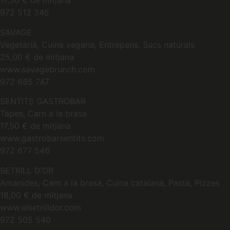
17,50 € de mitjana
972 512 345
SAVAGE
Vegetarià, Cuina vegana, Entrepans, Sucs naturals
25,00 € de mitjana
www.savagebrunch.com
972 685 747
SENTITS GASTROBAR
Tapes, Carn a la brasa
17,50 € de mitjana
www.gastrobarsentits.com
972 677 546
SETRILL D’OR
Amanides, Carn a la brasa, Cuina catalana, Pasta, Pizzes
18,00 € de mitjana
www.elsetrilldor.com
972 505 540