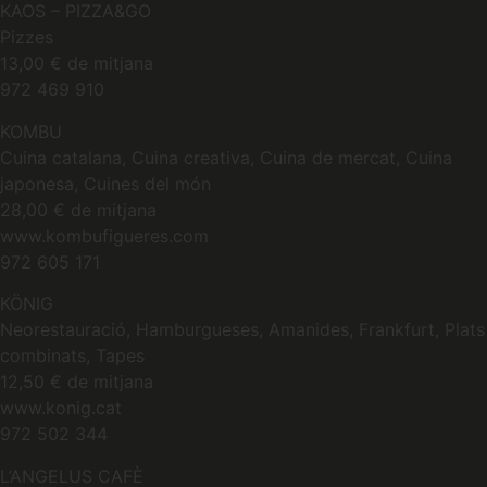
KAOS – PIZZA&GO
Pizzes
13,00 € de mitjana
972 469 910
KOMBU
Cuina catalana, Cuina creativa, Cuina de mercat, Cuina
japonesa, Cuines del món
28,00 € de mitjana
www.kombufigueres.com
972 605 171
KÖNIG
Neorestauració, Hamburgueses, Amanides, Frankfurt, Plats
combinats, Tapes
12,50 € de mitjana
www.konig.cat
972 502 344
L’ANGELUS CAFÈ