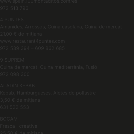
www.spain.100montaditos.com/es
972 513 796
4 PUNTES
Amanides, Arrossos, Cuina casolana, Cuina de mercat
21,00 € de mitjana
www.restaurant4puntes.com
972 539 394 – 609 862 685
9 SUPREM
Cuina de mercat, Cuina mediterrània, Fusió
972 098 300
ALADÍN KEBAB
Kebab, Hamburgueses, Aletes de pollastre
3,50 € de mitjana
631 522 553
BOCAM
Fresca i creativa
25,50 € de mitjana