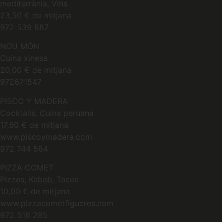
mediterrània, Vins
23,50 € de mitjana
972 539 887
NOU MÓN
Cuina xinesa
20,00 € de mitjana
972671547
PISCO Y MADERA
Cocktails, Cuina peruana
17,50 € de mitjana
www.piscoymadera.com
972 744 564
PIZZA COMET
Pizzes, Kebab, Tacos
10,00 € de mitjana
www.pizzacometfigueres.com
972 516 285