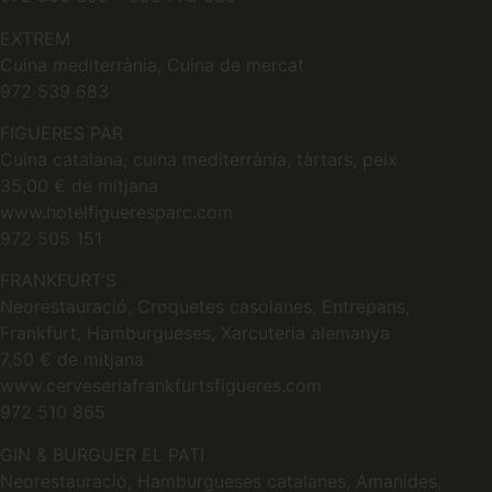
EXTREM
Cuina mediterrània, Cuina de mercat
972 539 683
FIGUERES PAR
Cuina catalana, cuina mediterrània, tàrtars, peix
35,00 € de mitjana
www.hotelfigueresparc.com
972 505 151
FRANKFURT’S
Neorestauració, Croquetes casolanes, Entrepans,
Frankfurt, Hamburgueses, Xarcuteria alemanya
7,50 € de mitjana
www.cerveseriafrankfurtsfigueres.com
972 510 865
GIN & BURGUER EL PATI
Neorestauració, Hamburgueses catalanes, Amanides,