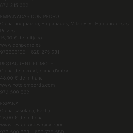
872 215 682
EMPANADAS DON PEDRO
Cuina uruguaiana, Empanades, Milaneses, Hamburgueses,
Pizzes
15,00 € de mitjana
www.donpedro.es
972606105 – 628 275 681
RESTAURANT EL MOTEL
Cuina de mercat, cuina d’autor
48,00 € de mitjana
www.hotelemporda.com
972 500 562
ESPAÑA
Cuina casolana, Paella
25,00 € de mitjana
www.restaurantespana.com
972 500 869 – 693 775 580