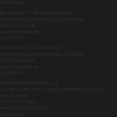
972 511 444
MC DONALD’S – AV. SALVADOR DALÍ
Neorestauració, Hamburgueses, Amanides
9,00 € de mitjana
www.mcdonalds.es
972 513 574
MC DONALD’S – CTRA. ROSES
Neorestauració, Hamburgueses, Amanides
9,00 € de mitjana
www.mcdonalds.es
972 678 654
MESÓN ASADOR CASTELL 4
Arrossos, Garrí lletó, Croquetes casolanes, Cuina de
mercat, Tapes
37,50 € de mitjana
www.asadorcastell4.com
972 510 104