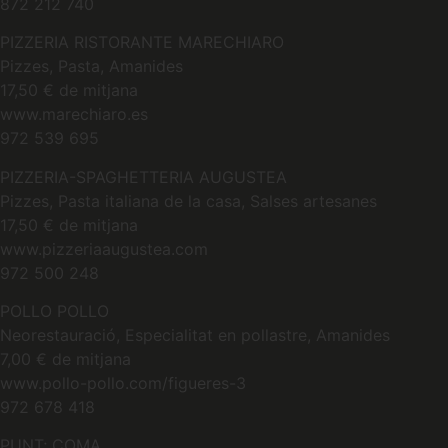
872 212 740
PIZZERIA RISTORANTE MARECHIARO
Pizzes, Pasta, Amanides
17,50 € de mitjana
www.marechiaro.es
972 539 695
PIZZERIA-SPAGHETTERIA AUGUSTEA
Pizzes, Pasta italiana de la casa, Salses artesanes
17,50 € de mitjana
www.pizzeriaaugustea.com
972 500 248
POLLO POLLO
Neorestauració, Especialitat en pollastre, Amanides
7,00 € de mitjana
www.pollo-pollo.com/figueres-3
972 678 418
PUNT; COMA