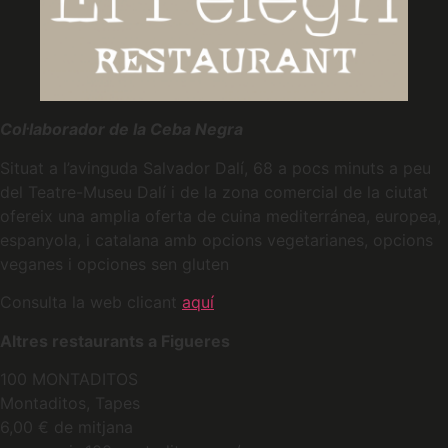
Col·laborador de la Ceba Negra
Situat a l’avinguda Salvador Dalí, 68 a pocs minuts a peu
del Teatre-Museu Dalí i de la zona comercial de la ciutat
ofereix una amplia oferta de cuina mediterránea, europea,
espanyola, i catalana amb opcions vegetarianes, opcions
veganes i opciones sen gluten
Consulta la web clicant
aquí
Altres restaurants a Figueres
100 MONTADITOS
Montaditos, Tapes
6,00 € de mitjana