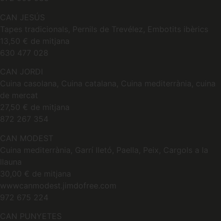
CAN JESÚS
Tapes tradicionals, Pernils de Trevélez, Embotits ibèrics
13,50 € de mitjana
630 477 028
CAN JORDI
Cuina casolana, Cuina catalana, Cuina mediterrània, cuina
de mercat
27,50 € de mitjana
872 267 354
CAN MODEST
Cuina mediterrània, Garrí lletó, Paella, Peix, Cargols a la
llauna
30,00 € de mitjana
wwwcanmodest.jimdofree.com
972 675 224
CAN PUNYETES