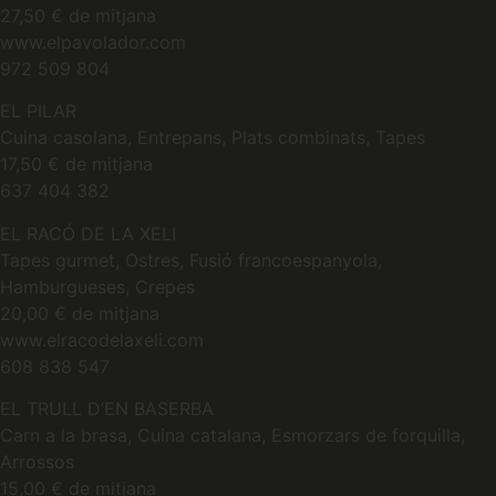
27,50 € de mitjana
www.elpavolador.com
972 509 804
EL PILAR
Cuina casolana, Entrepans, Plats combinats, Tapes
17,50 € de mitjana
637 404 382
EL RACÓ DE LA XELI
Tapes gurmet, Ostres, Fusió francoespanyola,
Hamburgueses, Crepes
20,00 € de mitjana
www.elracodelaxeli.com
608 838 547
EL TRULL D’EN BASERBA
Carn a la brasa, Cuina catalana, Esmorzars de forquilla,
Arrossos
15,00 € de mitjana