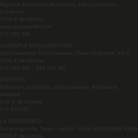
Regional, Esmorzars de forquilla, Plats combinats,
Entrepans
10,00 € de mitjana
www.grupmardel.com
972 502 260
L’EIXAMPLE RESTAURANT-BAR
Cuina casolana, Cuina catalana, Cuina tradicional, km 0
21,00 € de mitjana
972 683 580 – 628 743 761
L’ENTREPÀ
Esmorzars, Entrepans, Cuina casolana, Pastisseria
artesana
9,00 € de mitjana
972 671 022
LA CHURRASKITA
Cuina argentina, Tapes i racions, Cuina mediterrània, Paella
14,00 € de mitjana