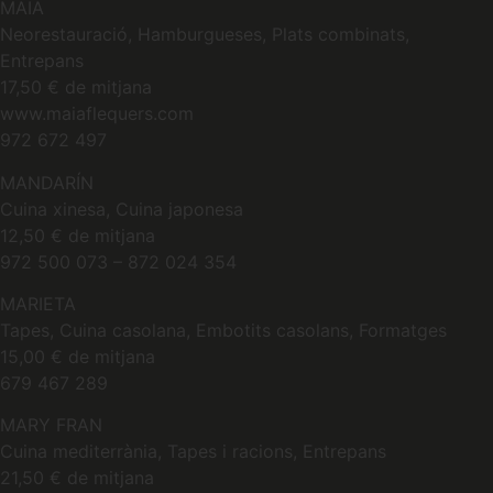
MAIA
Neorestauració, Hamburgueses, Plats combinats,
Entrepans
17,50 € de mitjana
www.maiaflequers.com
972 672 497
MANDARÍN
Cuina xinesa, Cuina japonesa
12,50 € de mitjana
972 500 073 – 872 024 354
MARIETA
Tapes, Cuina casolana, Embotits casolans, Formatges
15,00 € de mitjana
679 467 289
MARY FRAN
Cuina mediterrània, Tapes i racions, Entrepans
21,50 € de mitjana